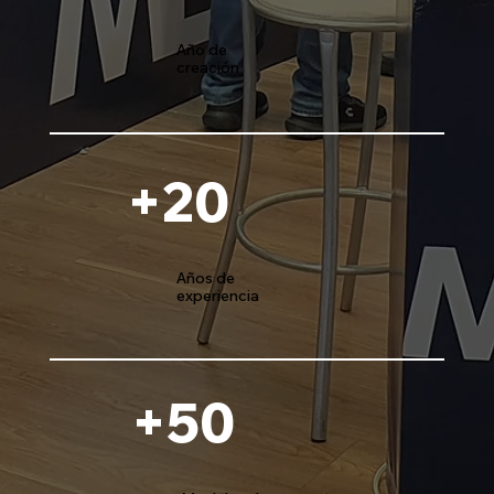
Año de
creación
+20
Años de
experiencia
+50