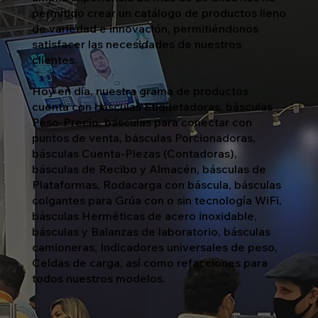
permitido crear un catálogo de productos lleno
de variedad e innovación, permitiéndonos
satisfacer las necesidades de nuestros
clientes.
Hoy en día, nuestra grama de productos
cuenta con básculas Etiquetadoras, básculas
Peso-Precio, básculas para conectar con
puntos de venta, básculas Porcionadoras,
básculas Cuenta-Piezas (Contadoras),
básculas de Recibo y Almacén, básculas de
Plataformas, Rodacarga con báscula, básculas
colgantes para Grúa con o sin tecnología WiFi,
básculas Herméticas de acero inoxidable,
básculas y Balanzas de laboratorio, básculas
camioneras, Indicadores universales de peso,
Celdas de carga, así como refacciones para
todos nuestros modelos.