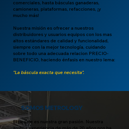
comerciales, hasta básculas ganaderas,
camioneras, plataformas, refacciones, ¡y
mucho más!
Nuestra misión es ofrecer a nuestros
distribuidores y usuarios equipos con los mas
altos estándares de calidad y funcionalidad,
siempre con la mejor tecnología, cuidando
sobre todo una adecuada relacion PRECIO-
BENEFICIO, haciendo énfasis en nuestro lema:
"La báscula exacta que necesita".
SOMOS METROLOGY
El pesaje es nuestra gran pasión. Nuestra
amplia experiencia de más de 20 años nos ha