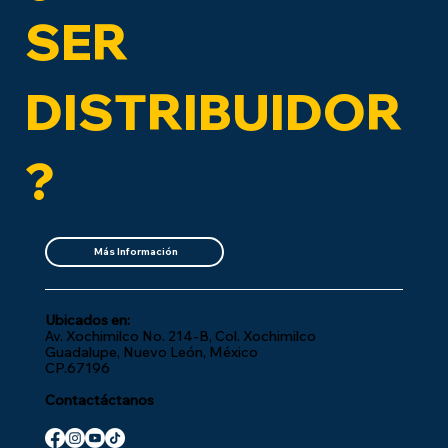
SER
DISTRIBUIDOR
?
Más Información
Ubicados en:
Av. Xochimilco No. 214-B, Col. Xochimilco
Guadalupe, Nuevo León, México
CP.67196
Contactáctanos