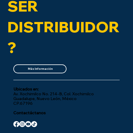
SER
DISTRIBUIDOR
?
Más Información
Ubicados en:
Av. Xochimilco No. 214-B, Col. Xochimilco
Guadalupe, Nuevo León, México
CP.67196
Contactáctanos