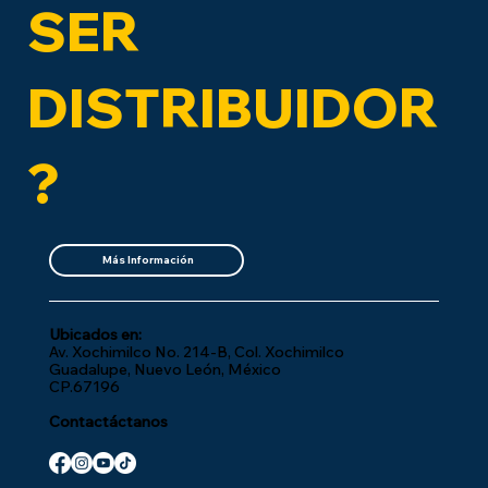
SER
DISTRIBUIDOR
?
Más Información
Ubicados en:
Av. Xochimilco No. 214-B, Col. Xochimilco
Guadalupe, Nuevo León, México
CP.67196
Contactáctanos